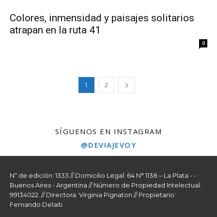
Colores, inmensidad y paisajes solitarios
atrapan en la ruta 41
0
1
2
SÍGUENOS EN INSTAGRAM
@DEVIAJEVOY
Nº de edición: 1333 // Domicilio Legal: 64 N° 1138 – La Plata - -
Buenos Aires - Argentina // Número de Propiedad Intelectual:
99134022. // Directora: Virginia Pignaton // Propietario:
Fernando Delaiti