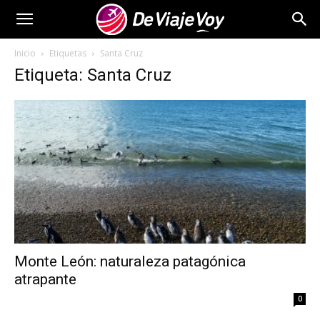
De
Inicio
Etiquetas
Santa Cruz
Etiqueta: Santa Cruz
Viaje
Voy
Monte León: naturaleza patagónica
atrapante
0