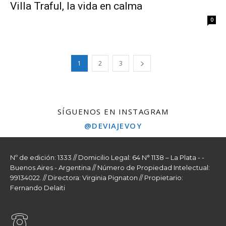
Villa Traful, la vida en calma
0
1
2
3
SÍGUENOS EN INSTAGRAM
@DEVIAJEVOY
Nº de edición: 1333 // Domicilio Legal: 64 N° 1138 – La Plata - -
Buenos Aires - Argentina // Número de Propiedad Intelectual:
99134022. // Directora: Virginia Pignaton // Propietario:
Fernando Delaiti