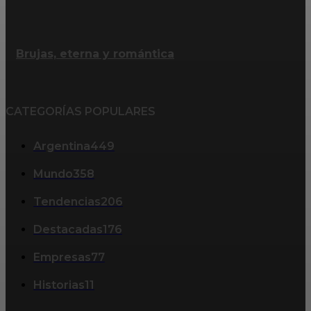
Brujas, eterna y romántica
CATEGORÍAS POPULARES
Argentina
449
Mundo
358
Tendencias
206
Destacadas
176
Empresas
77
Historias
11