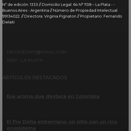
Nº de edición: 1333 // Domicilio Legal: 64 N° 1138 – La Plata - -
Buenos Aires - Argentina // Número de Propiedad Intelectual:
99134022. // Directora: Virginia Pignaton // Propietario: Fernando
Delaiti
DEVIAJEINFO@GMAIL.COM
1900 - LA PLATA
ARTÍCULOS DESTACADOS
Ese aroma que destaca en Colombia
El Pre Delta entrerriano, un sitio con un rico
ecosistema