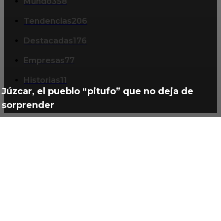
Mundo
358
Tendencias
206
Destacadas
176
Empresas
77
Historias
11
Júzcar, el pueblo “pitufo” que no deja de
sorprender