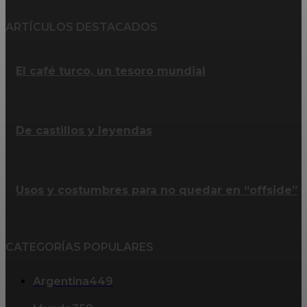
ARTÍCULOS DESTACADOS
El café turco, un tesoro mundial
De castillos y leyendas
Usos y costumbres para no quedar en “offside”
CATEGORÍAS POPULARES
Argentina
449