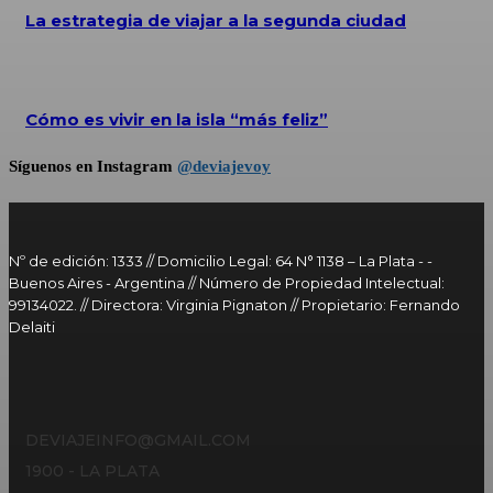
La estrategia de viajar a la segunda ciudad
Cómo es vivir en la isla “más feliz”
Síguenos en Instagram
@deviajevoy
Nº de edición: 1333 // Domicilio Legal: 64 N° 1138 – La Plata - -
Buenos Aires - Argentina // Número de Propiedad Intelectual:
99134022. // Directora: Virginia Pignaton // Propietario: Fernando
Delaiti
DEVIAJEINFO@GMAIL.COM
1900 - LA PLATA