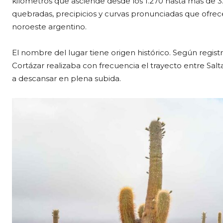
kilómetros que asciende desde los 1.270 hasta más de 3.3
quebradas, precipicios y curvas pronunciadas que ofre
noroeste argentino.
El nombre del lugar tiene origen histórico. Según regis
Cortázar realizaba con frecuencia el trayecto entre Salta 
a descansar en plena subida.