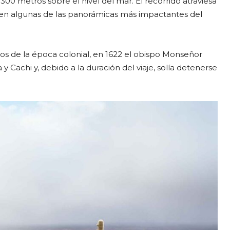
00 metros sobre el nivel del mar. El recorrido atraviesa
cen algunas de las panorámicas más impactantes del
tros de la época colonial, en 1622 el obispo Monseñor
y Cachi y, debido a la duración del viaje, solía detenerse