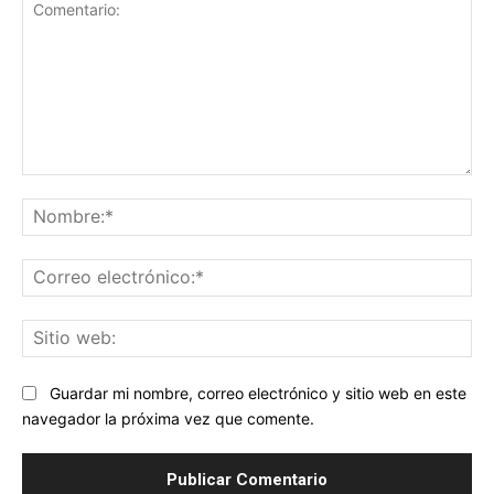
Comentario:
No
Co
ele
Sit
we
Guardar mi nombre, correo electrónico y sitio web en este
navegador la próxima vez que comente.