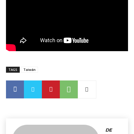
TAGS
Taiwán
DE