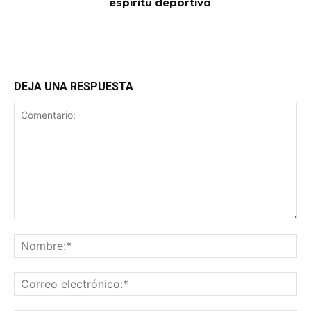
espíritu deportivo
DEJA UNA RESPUESTA
Comentario:
No
Co
ele