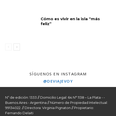
Cómo es vivir en la isla “más
feliz”
SÍGUENOS EN INSTAGRAM
@DEVIAJEVOY
Nº de edición: 1333 // Domicilio Legal: 64 N° 1138 – La Plata - -
Buenos Aires - Argentina // Número de Propiedad Intelectual:
99134022. // Directora: Virginia Pignaton // Propietario:
Fernando Delaiti