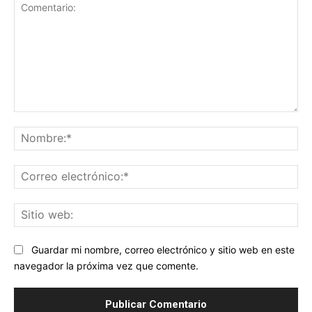
Comentario:
No
Co
ele
Sit
we
Guardar mi nombre, correo electrónico y sitio web en este
navegador la próxima vez que comente.