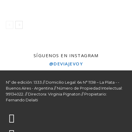
SÍGUENOS EN INSTAGRAM
@DEVIAJEVOY
Nº de edición: 1333 // Domicilio Legal: 64 N° 1138 – La Plata - -
Buenos Aires - Argentina // Número de Propiedad Intelectual:
99134022. // Directora: Virginia Pignaton // Propietario:
Fernando Delaiti