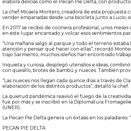
elabora delicias como el Pecan Pie Delta, con productos 
La chef Micaela Montero, creadora de esta propuesta c
vender empanadas desde una bicicleta junto a Lucio, su
En 2017 se recibió de cocinera profesional, unos meses
en este lugar encantado y volcar esos sentimientos para
“Una mañana salgo al parque y todo el terreno estaba ll
atención y pensar qué hacer con ellas”, recordó Monter
trajo Sarmiento, muchos isleños han encontrado trabajo
Inquieta y curiosa, desplegó utensilios e ideas, combin
con quesillo, brotes de bambú y nueces. También prove
“Las nueces nos llegan cada quince días a través de Cl
elaboración de los distintos productos”, detalló la chef.
La quietud pandémica reavivó el fuego de la creativid
fue por más y se inscribió en la Diplomatura Fromageli
(UNER).
La Pecan Pie Delta genera un éxtasis en los paladares:
PECAN PIE DELTA