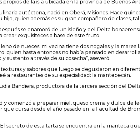
propios de la isla ubicada en la provincia de Buenos Aire
ulinaria autóctona, nació en Oberá, Misiones. Hace qui
 hijo, quien además es su gran compañero de clases, tall
 después se enamoró de un isleño y del Delta bonaerense,
 crear exquisiteces a base de este fruto.
eno de nueces, mi vecina tiene dos nogales y la marea la
o, quien hasta entonces no había pensado en desarrollar
 y sustento a través de su cosecha”, aseveró.
ó texturas y sabores que luego se degustaron en diferent
é a restaurantes de su especialidad: la mantepecán.
audia Bandiera, productora de la tercera sección del Del
ad y comenzó a preparar miel, queso crema y dulce de le
er que cursa desde el año pasado en la Facultad de Brom
 “El secreto de esta tarta se encuentra en la manteca q