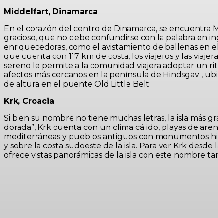
Middelfart, Dinamarca
En el corazón del centro de Dinamarca, se encuentra Mi
gracioso, que no debe confundirse con la palabra en ingl
enriquecedoras, como el avistamiento de ballenas en e
que cuenta con 117 km de costa, los viajeros y las viaje
sereno le permite a la comunidad viajera adoptar un r
afectos más cercanos en la península de Hindsgavl, ubic
de altura en el puente Old Little Belt
Krk, Croacia
Si bien su nombre no tiene muchas letras, la isla más g
dorada”, Krk cuenta con un clima cálido, playas de are
mediterráneas y pueblos antiguos con monumentos histó
y sobre la costa sudoeste de la isla. Para ver Krk desde
ofrece vistas panorámicas de la isla con este nombre t