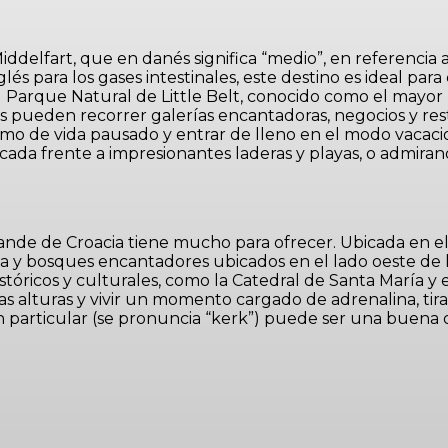
ddelfart, que en danés significa “medio”, en referencia
és para los gases intestinales, este destino es ideal par
l Parque Natural de Little Belt, conocido como el mayor
ras pueden recorrer galerías encantadoras, negocios y res
itmo de vida pausado y entrar de lleno en el modo vacac
ada frente a impresionantes laderas y playas, o admirand
rande de Croacia tiene mucho para ofrecer. Ubicada en el
na y bosques encantadores ubicados en el lado oeste de 
ricos y culturales, como la Catedral de Santa María y e
 las alturas y vivir un momento cargado de adrenalina, tir
an particular (se pronuncia “kerk”) puede ser una buena 