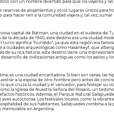
no con un nombre divertido para que los viajeros y las 
de reservas de alojamientos y otros lugares únicos para 
ara hacer reír a la comunidad viajera y, tal vez, sumar u
ciosa capital de Batman, una ciudad en el sudeste de Turq
de la década de 1940, este destino era una ciudad modes
n turco significa “hundido”, ya que esta región era famo
ebe a ciudades arqueológicas como Hasankeyf, que alber
de su rica historia, este destino tiene una impresionante
esarrollo de civilizaciones antiguas como los asirios y los
ina, es una ciudad encantadora. Si bien son varias, las h
estrar a la esposa de otro hombre pero antes de concreta
o que cruza la ciudad y el vencedor, para festejar su vict
como la Iglesia de Nuestra Señora del Rosario, un testimon
efactos históricos. Además, el Parque Natural Salsipuede
ves autóctonas. Los festivales locales, como la vibrante F
hospitalidad de sus habitantes. Salsipuedes combina a la p
a y memorable en Argentina.