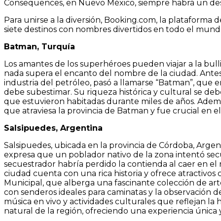
Consequences, en Nuevo México, siempre habrá un desti
Para unirse a la diversión, Booking.com, la plataforma 
siete destinos con nombres divertidos en todo el mundo p
Batman, Turquía
Los amantes de los superhéroes pueden viajar a la bulli
nada supera el encanto del nombre de la ciudad. Antes 
industria del petróleo, pasó a llamarse “Batman”, que e
debe subestimar. Su riqueza histórica y cultural se d
que estuvieron habitadas durante miles de años. Además 
que atraviesa la provincia de Batman y fue crucial en el d
Salsipuedes, Argentina
Salsipuedes, ubicada en la provincia de Córdoba, Argent
expresa que un poblador nativo de la zona intentó secu
secuestrador habría perdido la contienda al caer en el rí
ciudad cuenta con una rica historia y ofrece atractivos 
Municipal, que alberga una fascinante colección de art
con senderos ideales para caminatas y la observación de a
música en vivo y actividades culturales que reflejan la 
natural de la región, ofreciendo una experiencia únic