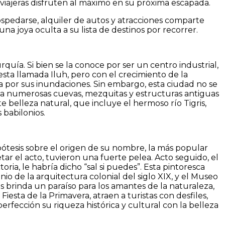
viajeras disfruten al máximo en su próxima escapada.
hospedarse, alquiler de autos y atracciones comparte
na joya oculta a su lista de destinos por recorrer.
uía. Si bien se la conoce por ser un centro industrial,
ta llamada Iluh, pero con el crecimiento de la
sa por sus inundaciones. Sin embargo, esta ciudad no se
ga numerosas cuevas, mezquitas y estructuras antiguas
 belleza natural, que incluye el hermoso río Tigris,
 babilonios.
ipótesis sobre el origen de su nombre, la más popular
r el acto, tuvieron una fuerte pelea. Acto seguido, el
oria, le habría dicho “sal si puedes”. Esta pintoresca
io de la arquitectura colonial del siglo XIX, y el Museo
s brinda un paraíso para los amantes de la naturaleza,
iesta de la Primavera, atraen a turistas con desfiles,
erfección su riqueza histórica y cultural con la belleza