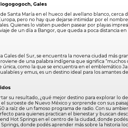
liogogogoch, Gales
 de Santa María en el hueco del avellano blanco, cerca de
 Europa, pero no hay que dejarse intimidar por el nombre
Gales. Quienes lo visiten pueden pasear por playas impres
iaje de un día a Bangor, que queda a poca distancia en a
 Gales del Sur, se encuentra la novena ciudad más gran
viene de una palabra indígena que significa “muchos cu
estre única, como la que se encuentra en el emblemático
labíes y emus, es un destino ideal para los amantes de l
idos
rtar su resultado, ¿qué mejor destino para explorar lo
 el suroeste de Nuevo México y sorprende con sus paisa
 50 a raíz de un famoso programa de radio. Con su ambi
perfecto para quienes practican el bienestar y buscan des
rbend Hot Springs en el centro de la ciudad, donde podés
Springs, donde podés aprender más sobre la historia loca