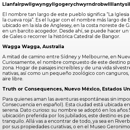
Llanfairpwllgwyngyllgogerychwyrndrobwllllantysi
El nombre tan largo de este pueblo significa “La Iglesia
la cueva roja”. Es el lugar con el nombre más largo de
ubicado en la isla de Anglesey, en la costa noreste de 
en un barcito acogedor. Desde ahí, se puede hacer un v
de Gales o recorrer la histórica Catedral de Bangor.
Wagga Wagga, Australia
A mitad de camino entre Sídney y Melbourne, en Nueva
Curiosamente, el nombre compuesto de este destino pro
zona. Hogar de paisajes increíbles y de una vida silv
nativas, así como un pequeño zoológico con canguros, ua
aire libre.
Truth or Consequences, Nuevo México, Estados Un
Para quienes aman las aventuras espontáneas sin impo
Consecuencia en español). Esta ciudad está ubicada en
serena. Dato curioso: su nombre se adoptó en los años
ubicación preferida por los jubilados, este destino es 
tranquilo. Allá vas a encontrar de todo, ya sea en Rive
por sus propiedades curativas, o en el Museo Geronimo 