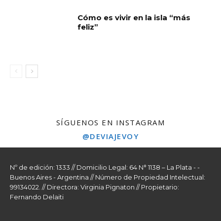
Cómo es vivir en la isla “más
feliz”
SÍGUENOS EN INSTAGRAM
@DEVIAJEVOY
Nº de edición: 1333 // Domicilio Legal: 64 N° 1138 – La Plata - -
Buenos Aires - Argentina // Número de Propiedad Intelectual:
99134022. // Directora: Virginia Pignaton // Propietario:
Fernando Delaiti