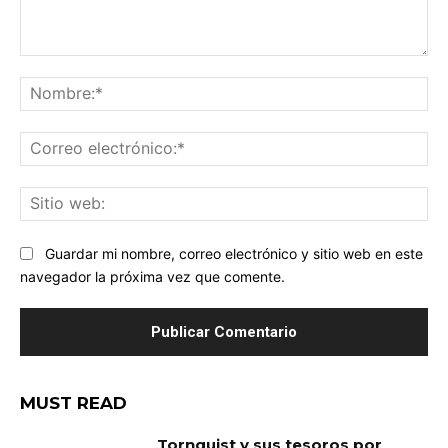
Comentario:
No
Co
ele
Sit
we
Guardar mi nombre, correo electrónico y sitio web en este
navegador la próxima vez que comente.
MUST READ
Tornquist y sus tesoros por