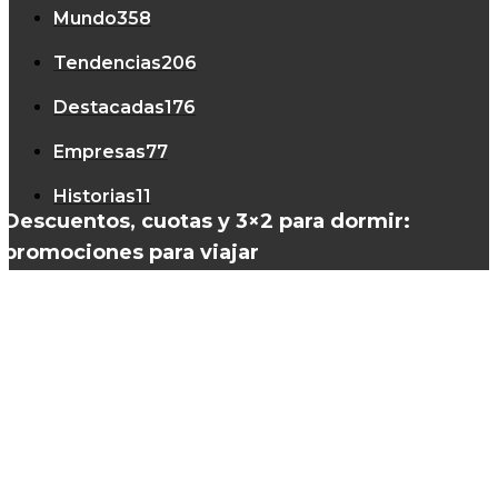
Mundo
358
Tendencias
206
Destacadas
176
Empresas
77
Historias
11
Descuentos, cuotas y 3×2 para dormir:
promociones para viajar