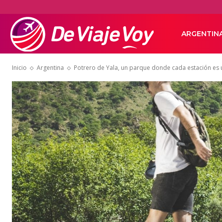
De
ARGENTIN
Inicio
Argentina
Potrero de Yala, un parque donde cada estación es 
Viaje
Voy