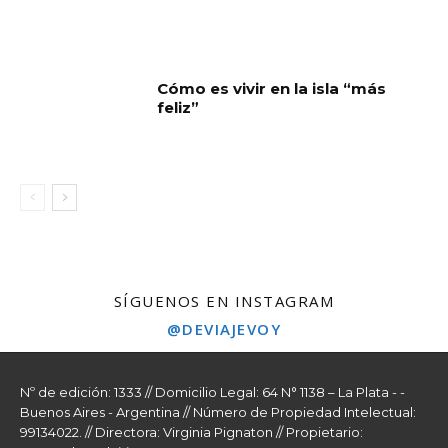
Cómo es vivir en la isla “más
feliz”
SÍGUENOS EN INSTAGRAM
@DEVIAJEVOY
Nº de edición: 1333 // Domicilio Legal: 64 N° 1138 – La Plata - -
Buenos Aires - Argentina // Número de Propiedad Intelectual:
99134022. // Directora: Virginia Pignaton // Propietario: