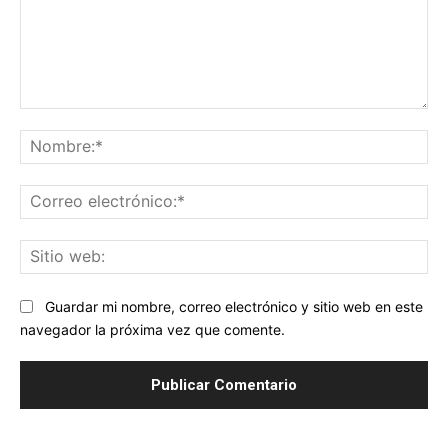
Comentario:
No
Co
ele
Sit
we
Guardar mi nombre, correo electrónico y sitio web en este
navegador la próxima vez que comente.