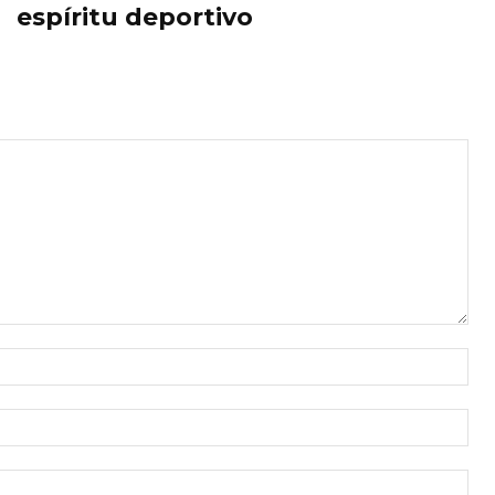
espíritu deportivo
Nom
Cor
ele
Siti