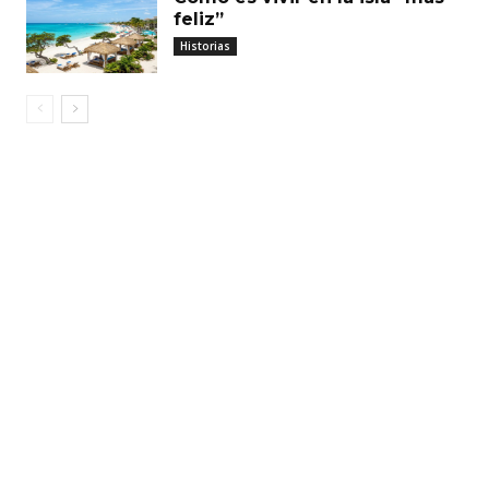
feliz”
Historias