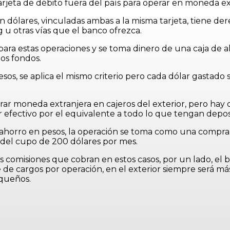
jeta de débito fuera del país para operar en moneda ex
n dólares, vinculadas ambas a la misma tarjeta, tiene der
u otras vías que el banco ofrezca.
ara estas operaciones y se toma dinero de una caja de ah
os fondos.
esos, se aplica el mismo criterio pero cada dólar gastado 
irar moneda extranjera en cajeros del exterior, pero hay
r efectivo por el equivalente a todo lo que tengan depos
de ahorro en pesos, la operación se toma como una compra
e del cupo de 200 dólares por mes.
omisiones que cobran en estos casos, por un lado, el ban
e de cargos por operación, en el exterior siempre será m
equeños.