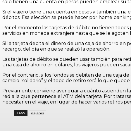
sólo tienen una cuenta en pesos pueden emplear su tar
Si el viajero tiene una cuenta en pesos y también una e
débitos. Esa elección se puede hacer por home banking 
Por el momento las tarjetas de débito no tienen topes p
servicios en moneda extranjera hasta que se le agoten l
Si la tarjeta debita el dinero de una caja de ahorro en p
recargo, del día en que se realizó la operación.
Las tarjetas de débito se pueden usar también para ret
una caja de ahorro en dólares, los viajeros pueden saca
Por el contrario, si los fondos se debitan de una caja 
cambio “solidario” y el tope de retiro será lo que qued
Previamente conviene averiguar a cuánto ascienden las c
red a la que pertenece el ATM dela tarjeta. Por tratars
necesitar en el viaje, en lugar de hacer varios retiros p
TAGS
viajeros