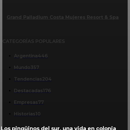
Grand Palladium Costa Mujeres Resort & Spa
CATEGORÍAS POPULARES
Argentina
446
Mundo
357
Tendencias
204
Destacadas
176
Empresas
77
Historias
10
Los pingüinos del sur, una vida en colonia