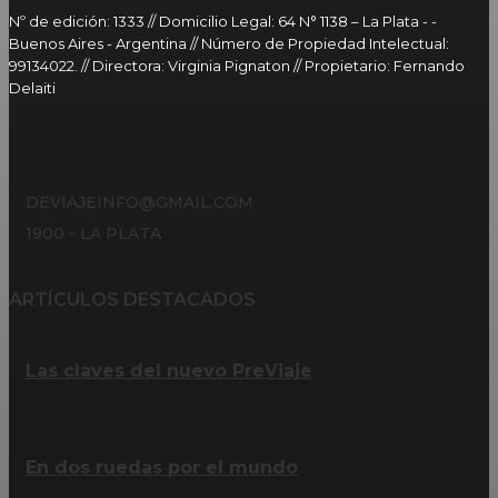
Nº de edición: 1333 // Domicilio Legal: 64 N° 1138 – La Plata - -
Buenos Aires - Argentina // Número de Propiedad Intelectual:
99134022. // Directora: Virginia Pignaton // Propietario: Fernando
Delaiti
DEVIAJEINFO@GMAIL.COM
1900 - LA PLATA
ARTÍCULOS DESTACADOS
Las claves del nuevo PreViaje
En dos ruedas por el mundo