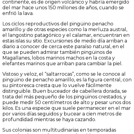
continente, es de origen volcánico y habría emergido
del mar hace unos 150 millones de años, cuando se
enfrió la lava.
Los ciclos reproductivos del pingüino penacho
amarillo y de otras especies como la merluza austral,
el langostino patagónico y el calamar, encuentran en
estas islas su sitio. Excursiones de medio día arriban a
diario a conocer de cerca este paraíso natural, en el
que se pueden admirar también pingüinos de
Magallanes, lobos marinos machos en la costa y
elefantes marinos que arriban para cambiar la piel.
Vistoso y veloz, el “saltarrocas”, como se le conoce al
pingüino de penacho amarillo, es la figura central, con
su pintoresca cresta que lo vuelve fácilmente
distinguible. Buen buceador de cabellera dorada, se
trata del más pequeño de los pingüinos crestados, y
puede medir 50 centímetros de alto y pesar unos dos
kilos. Es una especie que suele permanecer en el mar
por varios días seguidos y bucear a cien metros de
profundidad mientras se haya cazando.
Sus colonias son multitudinarias en temporadas