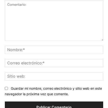
Comentario:
No
Co
ele
Sit
we
Guardar mi nombre, correo electrónico y sitio web en este
navegador la próxima vez que comente.