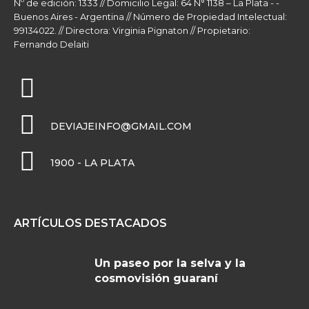
Nº de edición: 1333 // Domicilio Legal: 64 N° 1138 – La Plata - -
Buenos Aires - Argentina // Número de Propiedad Intelectual:
99134022. // Directora: Virginia Pignaton // Propietario:
Fernando Delaiti
DEVIAJEINFO@GMAIL.COM
1900 - LA PLATA
ARTÍCULOS DESTACADOS
Un paseo por la selva y la
cosmovisión guaraní