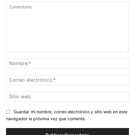
Comentario:
No
Co
ele
Sit
we
Guardar mi nombre, correo electrónico y sitio web en este
navegador la próxima vez que comente.