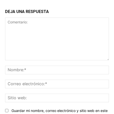
DEJA UNA RESPUESTA
Comentario:
No
Co
ele
Sit
we
Guardar mi nombre, correo electrónico y sitio web en este