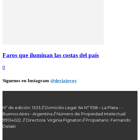
Faros que iluminan las costas del país
0
Síguenos en Instagram
@deviajevoy
Nº de edición: 1333 // Domicilio Legal: 64 N° 1138 – La Plata - -
Buenos Aires - Argentina // Número de Propiedad Intelectual:
99134022. // Directora: Virginia Pignaton // Propietario: Fernando
Delaiti