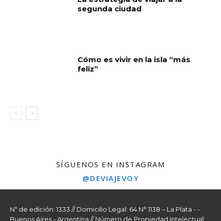
segunda ciudad
Cómo es vivir en la isla “más
feliz”
SÍGUENOS EN INSTAGRAM
@DEVIAJEVOY
Nº de edición: 1333 // Domicilio Legal: 64 N° 1138 – La Plata - -
Buenos Aires - Argentina // Número de Propiedad Intelectual: