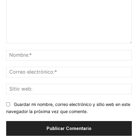
Comentario:
No
Co
ele
Sit
we
Guardar mi nombre, correo electrónico y sitio web en este
navegador la próxima vez que comente.