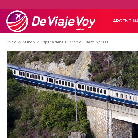
De
ARGENTIN
Inicio
Mundo
España tiene su propio Orient Express
Viaje
Voy