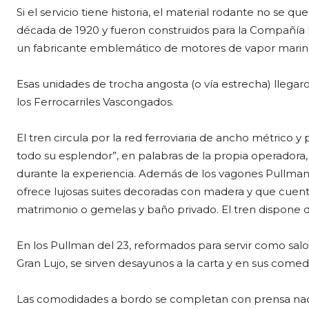
Si el servicio tiene historia, el material rodante no se 
década de 1920 y fueron construidos para la Compañía 
un fabricante emblemático de motores de vapor marinos 
Esas unidades de trocha angosta (o vía estrecha) llegaro
los Ferrocarriles Vascongados.
El tren circula por la red ferroviaria de ancho métrico y 
todo su esplendor”, en palabras de la propia operadora, 
durante la experiencia. Además de los vagones Pullman d
ofrece lujosas suites decoradas con madera y que cuen
matrimonio o gemelas y baño privado. El tren dispone de
En los Pullman del 23, reformados para servir como sal
Gran Lujo, se sirven desayunos a la carta y en sus comed
Las comodidades a bordo se completan con prensa nacio