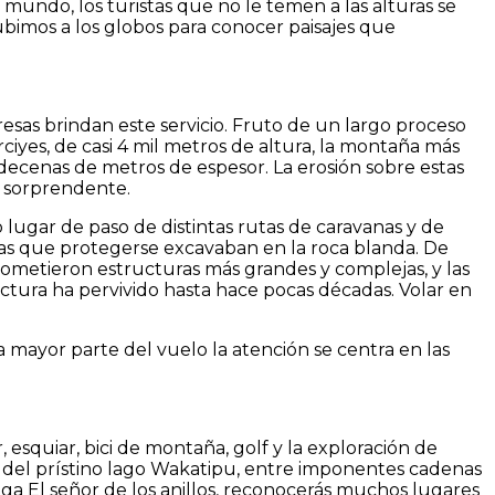
mundo, los turistas que no le temen a las alturas se
bimos a los globos para conocer paisajes que
as brindan este servicio. Fruto de un largo proceso
rciyes, de casi 4 mil metros de altura, la montaña más
decenas de metros de espesor. La erosión sobre estas
y sorprendente.
 lugar de paso de distintas rutas de caravanas y de
las que protegerse excavaban en la roca blanda. De
acometieron estructuras más grandes y complejas, y las
ectura ha pervivido hasta hace pocas décadas. Volar en
a mayor parte del vuelo la atención se centra en las
esquiar, bici de montaña, golf y la exploración de
lla del prístino lago Wakatipu, entre imponentes cadenas
 saga El señor de los anillos, reconocerás muchos lugares