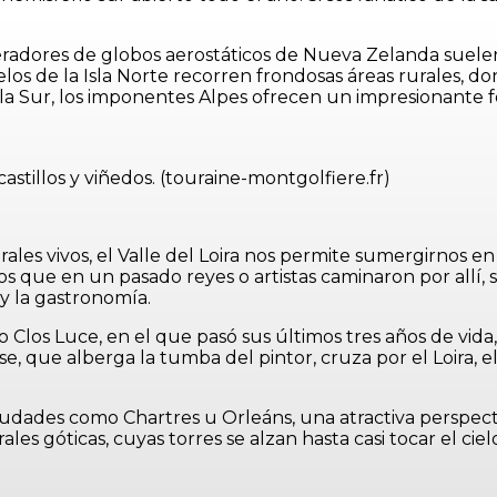
adores de globos aerostáticos de Nueva Zelanda suelen e
os de la Isla Norte recorren frondosas áreas rurales, don
 Isla Sur, los imponentes Alpes ofrecen un impresionante
castillos y viñedos. (touraine-montgolfiere.fr)
es vivos, el Valle del Loira nos permite sumergirnos en la
os que en un pasado reyes o artistas caminaron por allí, s
 y la gastronomía.
o Clos Luce, en el que pasó sus últimos tres años de vida,
 que alberga la tumba del pintor, cruza por el Loira, el 
 ciudades como Chartres u Orleáns, una atractiva perspec
les góticas, cuyas torres se alzan hasta casi tocar el ciel