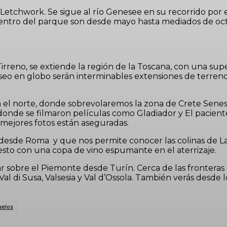
 Letchwork. Se sigue al río Genesee en su recorrido po
 dentro del parque son desde mayo hasta mediados de oc
 Tirreno, se extiende la región de la Toscana, con una su
eo en globo serán interminables extensiones de terreno ve
 el norte, donde sobrevolaremos la zona de Crete Senesi h
 donde se filmaron películas como Gladiador y El paciente i
s mejores fotos están aseguradas.
ra desde Roma y que nos permite conocer las colinas de
esto con una copa de vino espumante en el aterrizaje.
 sobre el Piemonte desde Turín. Cerca de las fronteras c
Val di Susa, Valsesia y Val d’Ossola. También verás desde 
uelos