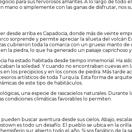
ocio para sus fervorosos amantes. A lo largo de todo el 
n mano o simplemente con las ganas de disfrutar, nos su
 desde arriba es Capadocia, donde más de veinte empres
turco sorprende y permite apreciar la silueta del volcán E
nizas cubrieron toda la comarca con un grueso manto de 
s en la piedra, lo que ha generado un paisaje caprichoso 
docia ha estado habitada desde tiempo inmemorial. Ha sido
uscaban la soledad. Y cuando no encontraban cuevas en 
 en los precipicios y en los conos de piedra. Más tarde 
 tesoros artísticos de toda Turquía. Esta forma de arquit
ámicas de este tipo de habitáculos.
ológicas, una especie de rascacielos naturales. Durante l
las condiciones climáticas favorables lo permiten.
pueden buscar aventura desde sus cielos. Abajo, escalar, 
eenstown es todo un desafío. El pueblo se ubica en la ori
 hemisferio sur abierto todo el año. Si sos fanático de la