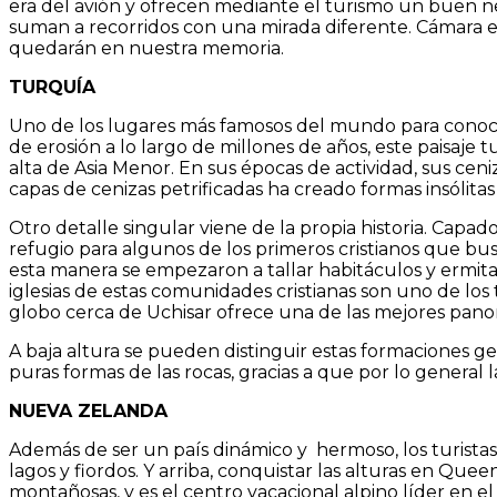
era del avión y ofrecen mediante el turismo un buen neg
suman a recorridos con una mirada diferente. Cámara e
quedarán en nuestra memoria.
TURQUÍA
Uno de los lugares más famosos del mundo para conocer
de erosión a lo largo de millones de años, este paisaje 
alta de Asia Menor. En sus épocas de actividad, sus ce
capas de cenizas petrificadas ha creado formas insólita
Otro detalle singular viene de la propia historia. Capa
refugio para algunos de los primeros cristianos que b
esta manera se empezaron a tallar habitáculos y ermitas
iglesias de estas comunidades cristianas son uno de los
globo cerca de Uchisar ofrece una de las mejores panor
A baja altura se pueden distinguir estas formaciones ge
puras formas de las rocas, gracias a que por lo general 
NUEVA ZELANDA
Además de ser un país dinámico y hermoso, los turistas 
lagos y fiordos. Y arriba, conquistar las alturas en Qu
montañosas, y es el centro vacacional alpino líder en el