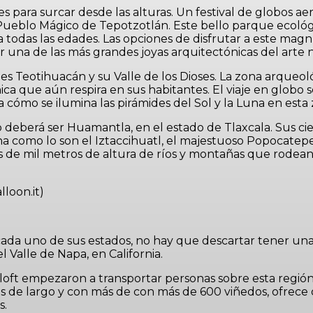
es para surcar desde las alturas. Un festival de globos 
Pueblo Mágico de Tepotzotlán. Este bello parque ecológic
a todas las edades. Las opciones de disfrutar a este magn
r una de las más grandes joyas arquitectónicas del arte
s es Teotihuacán y su Valle de los Dioses. La zona arqueo
a que aún respira en sus habitantes. El viaje en globo 
 cómo se ilumina las pirámides del Sol y la Luna en esta
do deberá ser Huamantla, en el estado de Tlaxcala. Sus c
 como lo son el Iztaccihuatl, el majestuoso Popocatepetl
de mil metros de altura de ríos y montañas que rodean 
lloon.it)
ada uno de sus estados, no hay que descartar tener una m
l Valle de Napa, en California.
y Aloft empezaron a transportar personas sobre esta regi
os de largo y con más de con más de 600 viñedos, ofrece d
s.