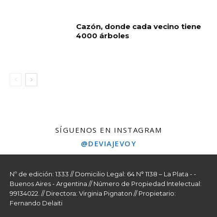
Cazón, donde cada vecino tiene
4000 árboles
SÍGUENOS EN INSTAGRAM
@DEVIAJEVOY
Nº de edición: 1333 // Domicilio Legal: 64 N° 1138 – La Plata - -
Buenos Aires - Argentina // Número de Propiedad Intelectual:
99134022. // Directora: Virginia Pignaton // Propietario:
Fernando Delaiti