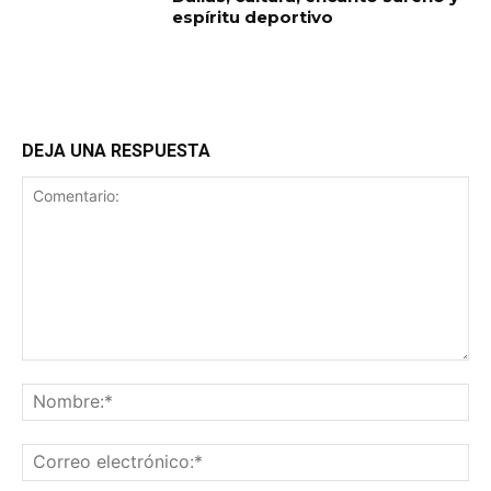
espíritu deportivo
DEJA UNA RESPUESTA
Comentario:
No
Co
ele