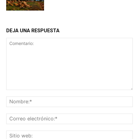
DEJA UNA RESPUESTA
Comentario:
No
Co
ele
Sit