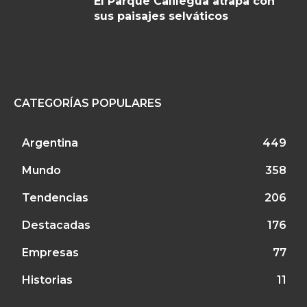
El Parque Calilegua atrapa con
sus paisajes selváticos
CATEGORÍAS POPULARES
Argentina
449
Mundo
358
Tendencias
206
Destacadas
176
Empresas
77
Historias
11