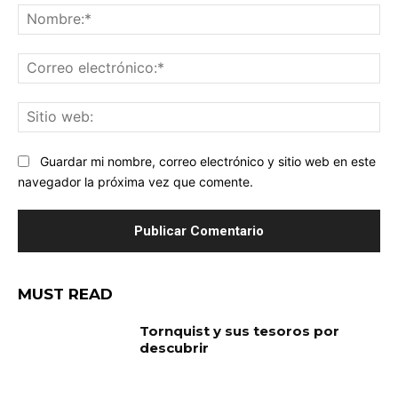
No
Co
ele
Sit
we
Guardar mi nombre, correo electrónico y sitio web en este
navegador la próxima vez que comente.
MUST READ
Tornquist y sus tesoros por
descubrir