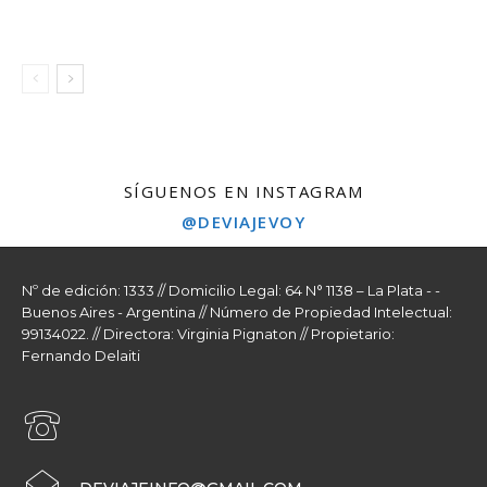
SÍGUENOS EN INSTAGRAM
@DEVIAJEVOY
Nº de edición: 1333 // Domicilio Legal: 64 N° 1138 – La Plata - -
Buenos Aires - Argentina // Número de Propiedad Intelectual:
99134022. // Directora: Virginia Pignaton // Propietario:
Fernando Delaiti