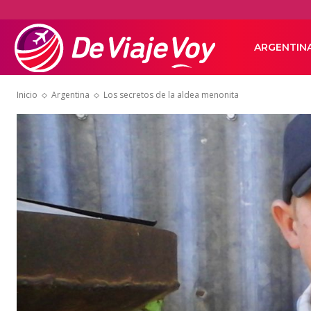
De
ARGENTIN
Inicio
Argentina
Los secretos de la aldea menonita
Viaje
Voy