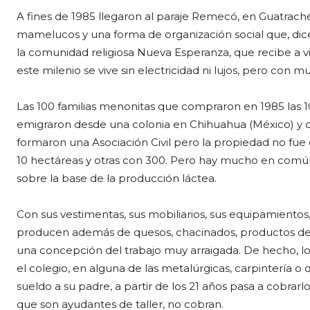
A fines de 1985 llegaron al paraje Remecó, en Guatrach
mamelucos y una forma de organización social que, dicen,
la comunidad religiosa Nueva Esperanza, que recibe a vi
este milenio se vive sin electricidad ni lujos, pero con m
Las 100 familias menonitas que compraron en 1985 las 1
emigraron desde una colonia en Chihuahua (México) y otr
formaron una Asociación Civil pero la propiedad no fue
10 hectáreas y otras con 300. Pero hay mucho en común,
sobre la base de la producción láctea.
Con sus vestimentas, sus mobiliarios, sus equipamientos
producen además de quesos, chacinados, productos de ca
una concepción del trabajo muy arraigada. De hecho, los
el colegio, en alguna de las metalúrgicas, carpintería o 
sueldo a su padre, a partir de los 21 años pasa a cobrar
que son ayudantes de taller, no cobran.