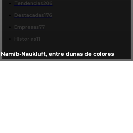
Tendencias
206
Destacadas
176
Empresas
77
Historias
11
Namib-Naukluft, entre dunas de colores