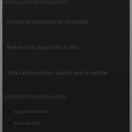
ARTÍCULOS DESTACADOS
Donde el ambiente es amigable
Nueva York para todo el año
Villa La Angostura, pasión por lo natural
CATEGORÍAS POPULARES
Argentina
449
Mundo
358