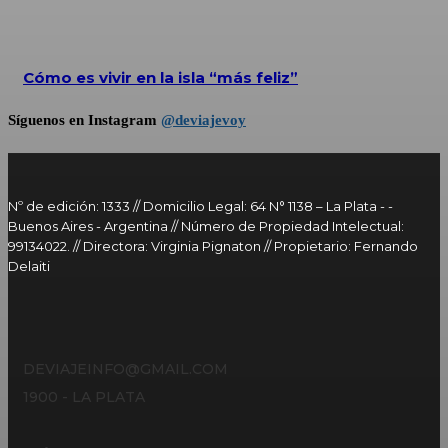
Cómo es vivir en la isla “más feliz”
Síguenos en Instagram
@deviajevoy
Nº de edición: 1333 // Domicilio Legal: 64 N° 1138 – La Plata - -
Buenos Aires - Argentina // Número de Propiedad Intelectual:
99134022. // Directora: Virginia Pignaton // Propietario: Fernando
Delaiti
DEVIAJEINFO@GMAIL.COM
1900 - LA PLATA