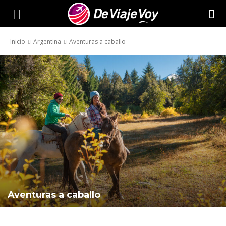
De
Inicio
Argentina
Aventuras a caballo
Viaje
Voy
Aventuras a caballo