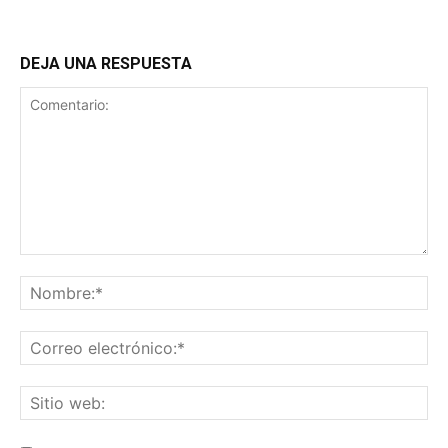
DEJA UNA RESPUESTA
Comentario:
No
Co
ele
Sit
we