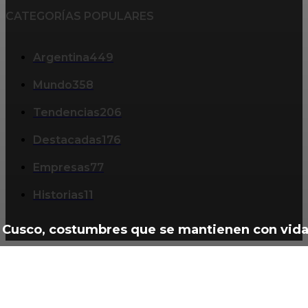
CATEGORÍAS POPULARES
Argentina
449
Mundo
358
Tendencias
206
Destacadas
176
Empresas
77
Historias
11
Cusco, costumbres que se mantienen con vid