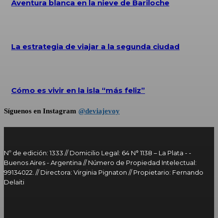
Aventura blanca en la nieve de Bariloche
La estrategia de viajar a la segunda ciudad
Cómo es vivir en la isla “más feliz”
Síguenos en Instagram
@deviajevoy
Nº de edición: 1333 // Domicilio Legal: 64 N° 1138 – La Plata - -
Buenos Aires - Argentina // Número de Propiedad Intelectual:
99134022. // Directora: Virginia Pignaton // Propietario: Fernando
Delaiti