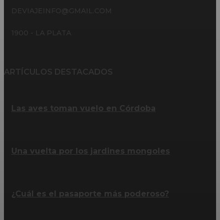
DEVIAJEINFO@GMAIL.COM
1900 - LA PLATA
ARTÍCULOS DESTACADOS
Las aves toman vuelo en Córdoba
Una vuelta por los jardines mongoles
¿Cuál es el pasaporte más poderoso?