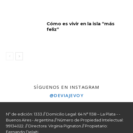
Cómo es vivir en la isla “más
feliz”
SÍGUENOS EN INSTAGRAM
@DEVIAJEVOY
Nº de edición: 1333 // Domicilio Legal: 64 N° 1138 – La Plata - -
Buenos Aires - Argentina // Número de Propiedad Intelectual:
99134022. // Directora: Virginia Pignaton // Propietario:
Fernando Delaiti