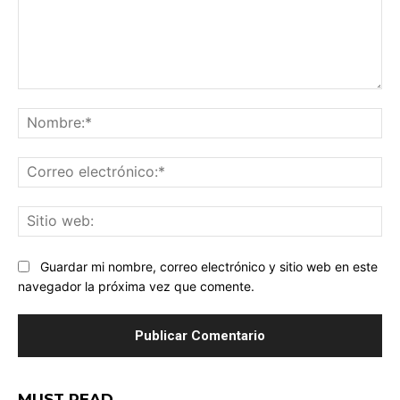
Comentario:
No
Co
ele
Sit
we
Guardar mi nombre, correo electrónico y sitio web en este
navegador la próxima vez que comente.
MUST READ