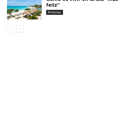
feliz”
Historias