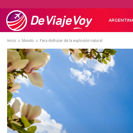
De
ARGENTIN
Inicio
Mundo
Para disfrutar de la explosión natural
Viaje
Voy